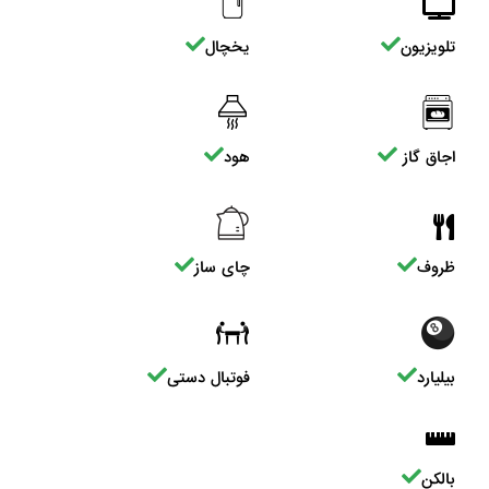
تلویزیون
یخچال
اجاق گاز
هود
ظروف
چای ساز
بیلیارد
فوتبال دستی
بالکن