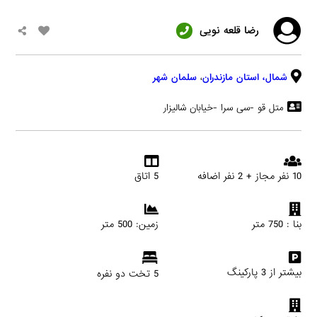
رضا قلعه نویی
شمال،
استان مازندران
،
سلمان شهر
متل قو -سی سرا -خیابان شالیزار
10 نفر مجاز + 2 نفر اضافه
5 اتاق
بنا : 750 متر
زمین: 500 متر
بیشتر از 3 پارکینگ
5 تخت دو نفره