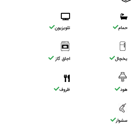
حمام
تلویزیون
یخچال
اجاق گاز
هود
ظروف
سشوار