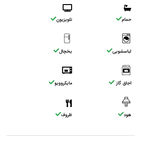
حمام
تلویزیون
لباسشویی
یخچال
اجاق گاز
مایکروویو
هود
ظروف