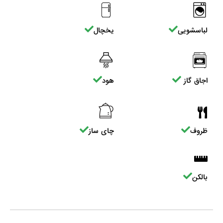
لباسشویی
یخچال
اجاق گاز
هود
ظروف
چای ساز
بالکن