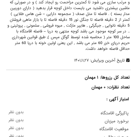
و مرتب سازی می شود تا کمترین مزاحمت رو ایجاد کند ) و در صورتی که
ماشین بیشتری داشتید می بایست داخل کوچه قرار بدهید ( دارای دوربین
مدار بسته ) . فاصله تا متل صدف ( مجموعه دارایی – شن هاس طلایی )
کمتر از 2 دقیقه فاصله تا جنگل نور 15 دقیقه فاصله تا با بازار ماهی فروشان
5 دقیقه نانوایی , جیگرکی , هایپر مارکت , میوه فروشی , سلمونی , پروتینی و
.. در سر کوچه موجود می باشد کوچه منتهی به دریا – فاصله اقامتگاه با
ساحل 100 متر ( محاسبه شده توسط گوگل مپس ), طبق قوانین شهرداری
حریم دریای خزر 60 متر می باشد , این یعنی اولین خونه با دریا 60 متر
حداقل فاصله خواهد داشت.
تاریخ آخرین ویرایش: ۱۴۰۱,۱۱,۲۷
تعداد نظرات: ۰ مهمان

امتیاز آگهی :
بدون نظر
پاکیزگی اقامتگاه
بدون نظر
برخورد میزبان
بدون نظر
موقعیت اقامتگاه
بدون نظر