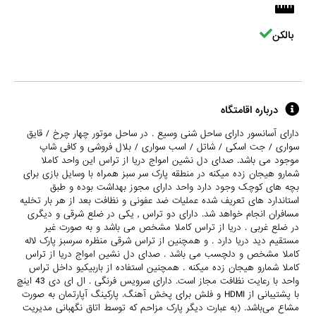
بالکن
درباره اقامتگاه
دارای آسانسور دارای ساحل شنی وسیع . در ساحل موتور چهار چرخ / قایق
سواری / جت اسکی / شاتل / اسب سواری / بلال فروشی و کافی شاپ
موجود می باشد. صدای دل نشین امواج دریا از تراس این واحد کاملا
شمارو هیجان زده میکنه در منطقه پارک سر سبز همراه با وسایل بازی برای
بچه های کوچک وجود دارد واحد دارای مجوز بهداشت بوده و طبق
استاندارد های تعریف شده عملیات ضد عفونی و نظافت بعد از هر بار تخلیه
مسافران انجام خواهد شد. دارای دو تراس , یکی در ضلع شرقی و دیگری
در ضلع غربی . دریا از تراس کاملا مشخص می باشد و به صورت غیر
مستقیم دید دریا دارد . و همچنین از تراس شرقی منظره سرسبز پارک لاله
کاملا مشخص و دلچسب می باشد . صدای دل نشین امواج دریا از تراس
کاملا شمارو هیجان زده میکنه . همچنین استفاده از باربیکیو داخل تراس
واحد با رعایت نظافت مجاز است. دارای سرویس فرنگی . ال ای دی 43 اینچ
با پشتیبانی از HDMI و فلش برای پخش آهنگ. پارکینگ آپارتمان به صورت
مشاع می‌باشد. (به عبارت دیگر پارک مزاحم که توسط اتاق نگهبانی مدیریت