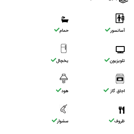
آسانسور
حمام
تلویزیون
یخچال
اجاق گاز
هود
ظروف
سشوار