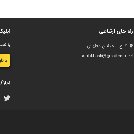
راه های ارتباطی
اپلیک
با نصب
کرج - خیابان مطهری
amlakbashi@gmail.com
دانل
املاک