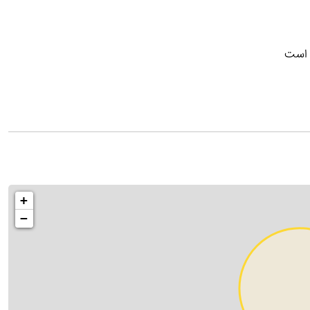
 است
+
−