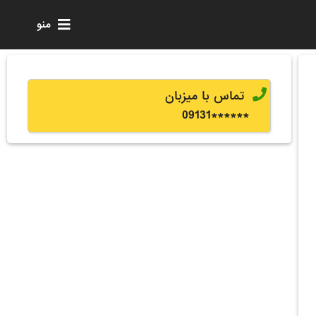
منو
تماس با میزبان
0
9131
******