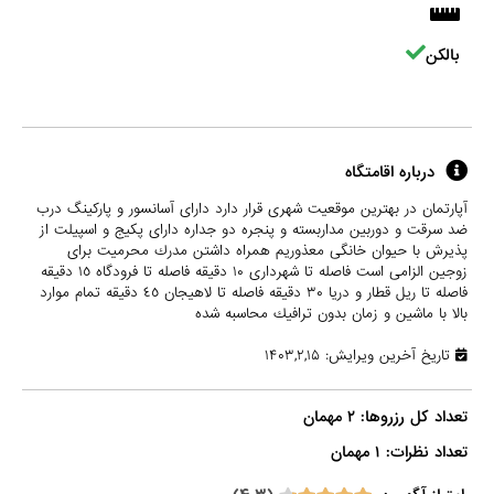
بالکن
درباره اقامتگاه
آپارتمان در بهترين موقعيت شهرى قرار دارد داراى آسانسور و پاركينگ درب
ضد سرقت و دوربين مداربسته و پنجره دو جداره داراى پكيج و اسپيلت از
پذيرش با حيوان خانگى معذوريم همراه داشتن مدرك محرميت براى
زوجين الزامى است فاصله تا شهردارى ١٠ دقيقه فاصله تا فرودگاه ١٥ دقيقه
فاصله تا ريل قطار و دريا ٣٠ دقيقه فاصله تا لاهيجان ٤٥ دقيقه تمام موارد
بالا با ماشين و زمان بدون ترافيك محاسبه شده
تاریخ آخرین ویرایش: ۱۴۰۳,۲,۱۵
تعداد نظرات: ۱ مهمان
