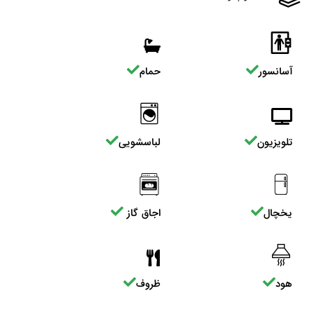
آسانسور
حمام
تلویزیون
لباسشویی
یخچال
اجاق گاز
هود
ظروف