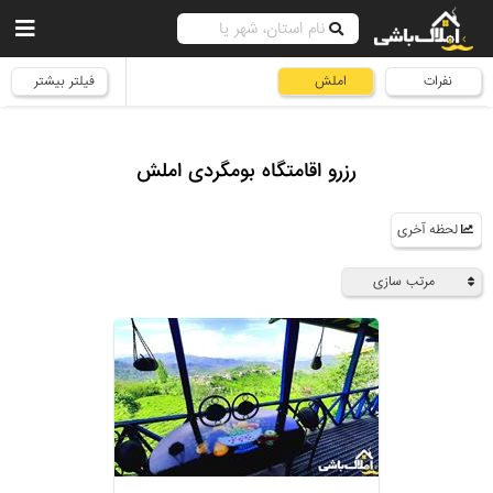
نفرات
املش
فیلتر بیشتر
رزرو اقامتگاه بومگردی املش
لحظه آخری
مرتب سازی