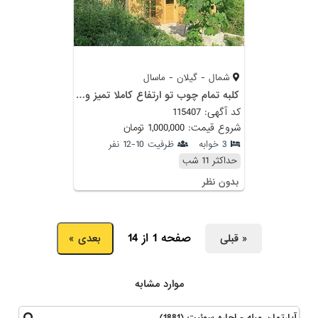
شمال - گیلان - ماسال
کلبه تمام چوب تو ارتفاع کاملا تمیز و نو ساز با امنیت بالا تمامی افراد خوشاخلاق و در دل جنگل
کد آگهی: 115407
شروع قیمت: 1,000,000 تومان
3 خوابه
ظرفیت 10-12 نفر
حداکثر 11 شب
بدون نظر
صفحه 1 از 14
« قبلی
بعدی »
موارد مشابه
آپارتمان مبله - اجاره سوئیت (1881)