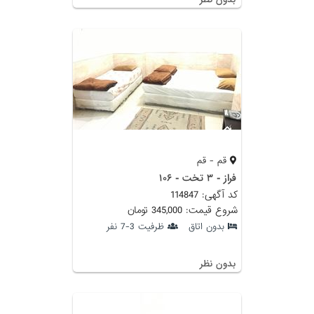
قم - قم
فراز - ۳ تخت - ۱۰۶
کد آگهی: 114847
شروع قیمت: 345,000 تومان
بدون اتاق
ظرفیت 3-7 نفر
بدون نظر