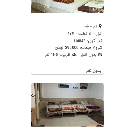
قم - قم
فراز - ۵ تخت - ۱۰۴
کد آگهی: 114842
شروع قیمت: 395,000 تومان
بدون اتاق
ظرفیت 5-11 نفر
بدون نظر