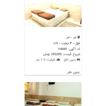
قم - قم
فراز - ۳ تخت - ۱۰۷
کد آگهی: 114849
شروع قیمت: 355,000 تومان
بدون اتاق
ظرفیت 3-7 نفر
بدون نظر