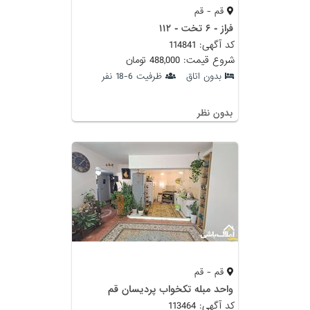
قم - قم
فراز - ۶ تخت - ۱۱۲
کد آگهی: 114841
شروع قیمت: 488,000 تومان
بدون اتاق
ظرفیت 6-18 نفر
بدون نظر
قم - قم
واحد مبله تکخواب پردیسان قم
کد آگهی: 113464