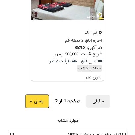
قم - قم
اجاره اتاق 2 تخته قم
کد آگهی: 86203
شروع قیمت: 500,000 تومان
بدون اتاق
ظرفیت 2 نفر
حداکثر 2 شب
بدون نظر
صفحه 1 از 2
« قبلی
بعدی »
موارد مشابه
آپارتمان مبله - اجاره سوئیت (1881)