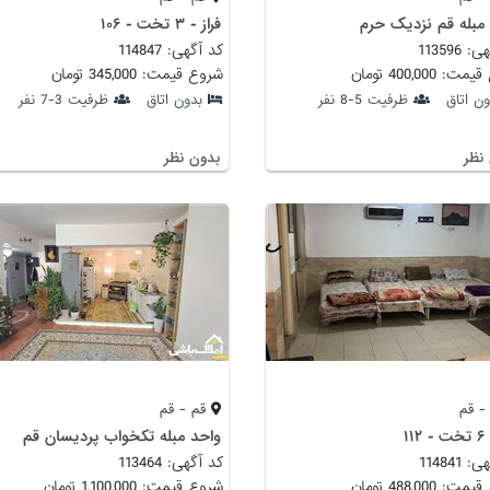
مبله قم نزدیک حرم
فراز - ۳ تخت - ۱۰۶
113596
کد آگهی: 114847
 400,000 تومان
شروع قیمت: 345,000 تومان
ون اتاق
ظرفیت 5-8 نفر
بدون اتاق
ظرفیت 3-7 نفر
نظر
بدون نظر
- قم
قم - قم
۱۱
واحد مبله تکخواب پردیسان قم
114841
کد آگهی: 113464
 488,000 تومان
شروع قیمت: 1,100,000 تومان