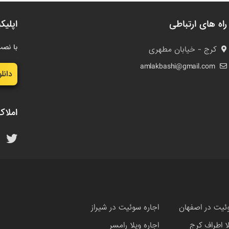
راه های ارتباطی
اپلیک
با نصب
کرج - خیابان مطهری
amlakbashi@gmail.com
دانل
املاک
ئیت در اصفهان
اجاره سوئیت در شیراز
لا اطراف کرج
اجاره ویلا رامسر