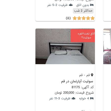
بدون اتاق
ظرفیت 2-5 نفر
حداکثر 2 شب
(۵)
قم - قم
سوئیت آپارتمان در قم
کد آگهی: 81175
شروع قیمت: 200,000 تومان
4 خوابه
ظرفیت 3-11 نفر