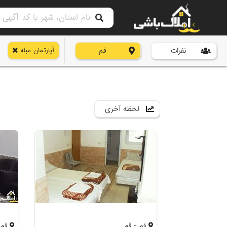
نفرات
قم
آپارتمان مبله
لحظه آخری
قم - قم
قم 