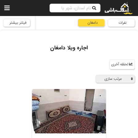
نفرات
دامغان
فیلتر بیشتر
اجاره ویلا دامغان
لحظه آخری
مرتب سازی