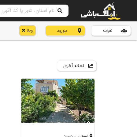
نفرات
دورود
ویلا
لحظه آخری
لرستان - دورود