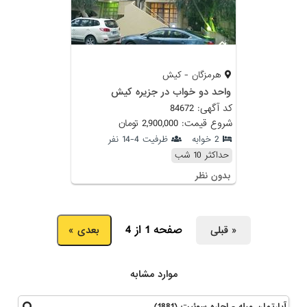
هرمزگان - کیش
واحد دو خواب در جزیره کیش
کد آگهی: 84672
شروع قیمت: 2,900,000 تومان
2 خوابه
ظرفیت 4-14 نفر
حداکثر 10 شب
بدون نظر
صفحه 1 از 4
« قبلی
بعدی »
موارد مشابه
آپارتمان مبله - اجاره سوئیت (1881)