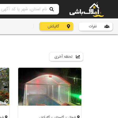
نفرات
گالیکش
لحظه آخری
شمال - گلستان - گالیکش
شما