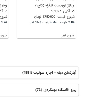
ويلاژ توريست تنگراه (كاج١)
ویلاژ
کد آگهی: 101327
کد آگهی: 
شروع قیمت: 1,750,000 تومان
شروع قیمت:
2 خوابه
ظرفیت 8-18 نفر
3 خوابه
بدون نظر
بدون 
آپارتمان مبله - اجاره سوئیت (1881)
رزرو اقامتگاه بومگردی (73)