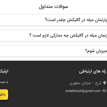
سوالات متداول
پارتمان مبله در گالیکش چقدر است؟
ارتمان مبله در گالیکش چه مدارکی لازم است ؟
یزبان شوم؟
راه های ارتباطی
اپلیک
با نصب
کرج - خیابان مطهری
amlakbashi@gmail.com
دانل