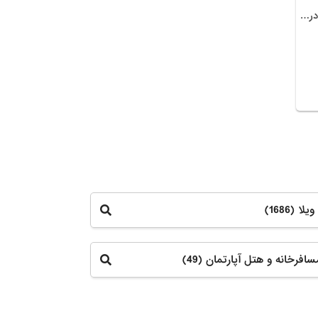
اقامتگاه بومگردی باجی رباب واقع در محیطی جنگلی
ا (1686)
افرخانه و هتل آپارتمان (49)