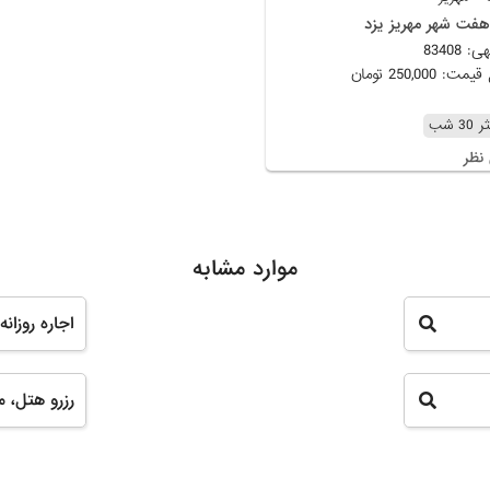
فت شهر مهریز یزد
 83408
 250,000 تومان
3 شب
نظر
موارد مشابه
اجاره روزانه ویل
رزرو هتل، مس