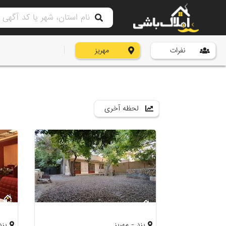
نفرات
مهریز
لحظه آخری
یزد - مهریز
یزد 