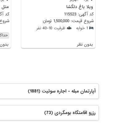
ویلا باغ دلگشا
متل ه
کد آگهی: 115523
کد آگهی:
شروع قیمت: 1,500,000 تومان
شروع قیمت:
1 خوابه
ظرفیت 10-40 نفر
حداکثر 0
بدون نظر
بدون 
آپارتمان مبله - اجاره سوئیت (1881)
رزرو اقامتگاه بومگردی (73)