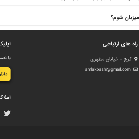
یزبان شوم؟
راه های ارتباطی
اپلیک
با نصب
کرج - خیابان مطهری
amlakbashi@gmail.com
دانل
املاک