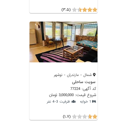
(۳.۵)
شمال - مازندران - نوشهر
سویت ساحلی
کد آگهی: 77224
شروع قیمت: 3,000,000 تومان
1 خوابه
ظرفیت 3-4 نفر
(۱.۷)