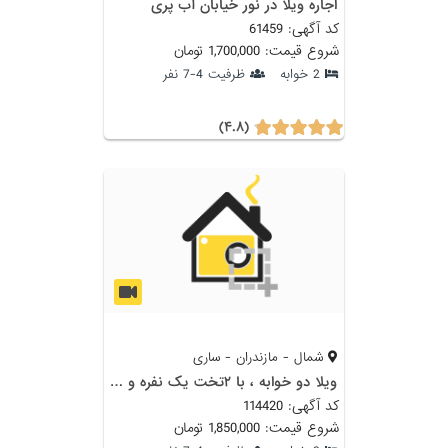
اجاره ویلا در نور خیابان آب پری
کد آگهی: 61459
شروع قیمت: 1,700,000 تومان
2 خوابه
ظرفیت 4-7 نفر
(۴.۸)
شمال - مازندران - ساری
ویلا دو خوابه ، با ۲تخت یک نفره و ۱ تخت دو نفره با ویو دریاچه سد سلیمان تنگه
کد آگهی: 114420
شروع قیمت: 1,850,000 تومان