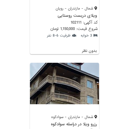
شمال - مازندران - رویان
ویلای دربست روستایی
کد آگهی: 102111
شروع قیمت: 1,150,000 تومان
3 خوابه
ظرفیت 6-8 نفر
بدون نظر
شمال - مازندران - سوادکوه
رزرو ويلا در دراسله سوادكوه