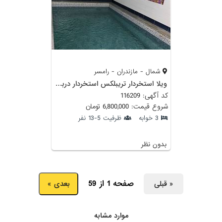
شمال - مازندران - رامسر
ویلا استخردار تریبلکس استخردار دربست
کد آگهی: 116209
شروع قیمت: 6,800,000 تومان
3 خوابه
ظرفیت 5-13 نفر
بدون نظر
صفحه 1 از 59
« قبلی
بعدی »
موارد مشابه