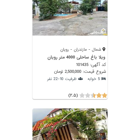
شمال - مازندران - رویان
ویلا باغ ساحلی 4000 متر رویان
کد آگهی: 101435
شروع قیمت: 2,500,000 تومان
5 خوابه
ظرفیت 10-22 نفر
(۲.۵)