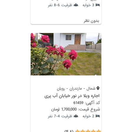
3 خوابه
ظرفیت 6-8 نفر
بدون نظر
شمال - مازندران - رویان
اجاره ویلا در نور خیابان آب پری
کد آگهی: 61459
شروع قیمت: 1,700,000 تومان
2 خوابه
ظرفیت 4-7 نفر
(۴.۸)