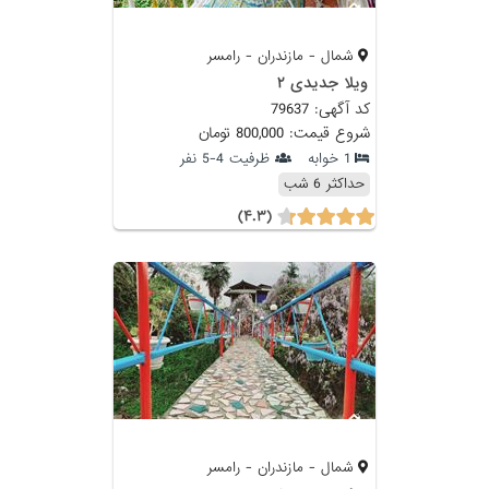
شمال - مازندران - رامسر
ویلا جدیدی ۲
کد آگهی: 79637
شروع قیمت: 800,000 تومان
1 خوابه
ظرفیت 4-5 نفر
حداکثر 6 شب
(۴.۳)
شمال - مازندران - رامسر