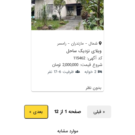
شمال - مازندران - رامسر
ویلای نزدیک ساحل
کد آگهی: 115462
شروع قیمت: 2,000,000 تومان
2 خوابه
ظرفیت 6-17 نفر
بدون نظر
صفحه 1 از 12
« قبلی
بعدی »
موارد مشابه