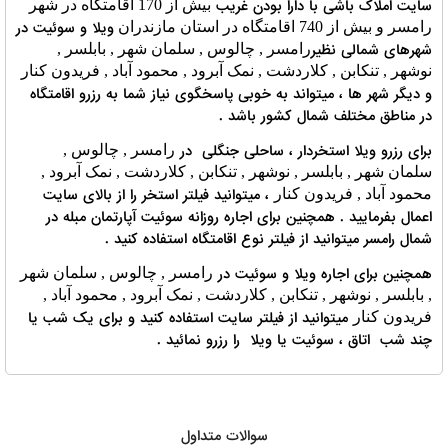
سایت املاک باشی با دارا بودن غریب
بیش از 170 اقامتگاه در شهر
ویلا و سوئیت در
رامسر و بیش از 740 اقامتگاه در استان مازندران
شهرهای شمالی نظیر
رامسر , چالوس , سلمان شهر , بابلسر ,
نوشهر , تنکابن , کلاردشت , نمک آبرود , محمود آباد , فریدون کنار
و دیگر شهر ها ، میتواند به خوبی پاسخگوی نیاز شما به رزرو اقامتگاه
در مناطق مختلف شمال کشور باشد .
برای رزرو ویلا استخردار ، ساحلی جنگلی در
رامسر , چالوس ,
سلمان شهر , بابلسر , نوشهر , تنکابن , کلاردشت , نمک آبرود ,
، میتوانید فیلتر استخر را از بالای سایت
محمود آباد , فریدون کنار
اعمال بفرمایید . همچنین برای اجاره روزانه سوئیت آپارتمان مبله در
شمال رامسر میتوانید از فیلتر نوع اقامتگاه استفاده کنید .
همچنین برای اجاره ویلا و سوئیت در
رامسر , چالوس , سلمان شهر
, بابلسر , نوشهر , تنکابن , کلاردشت , نمک آبرود , محمود آباد ,
میتوانید از فیلتر سایت استفاده کنید و برای یک شب یا
فریدون کنار
چند شب اتاق ، سوئیت یا ویلا را رزرو نمائید .
سوالات متداول