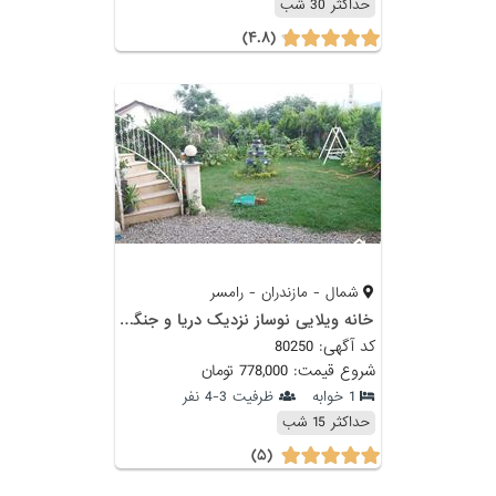
حداکثر 30 شب
(۴.۸)
شمال - مازندران - رامسر
خانه ویلایی نوساز نزدیک دریا و جنگل در رامسر
کد آگهی: 80250
شروع قیمت: 778,000 تومان
1 خوابه
ظرفیت 3-4 نفر
حداکثر 15 شب
(۵)