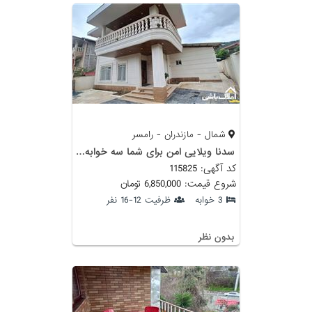
شمال - مازندران - رامسر
سدنا ویلایی امن برای شما سه خوابه استخردار در دل کوهستان و جنگل
کد آگهی: 115825
شروع قیمت: 6,850,000 تومان
3 خوابه
ظرفیت 12-16 نفر
بدون نظر