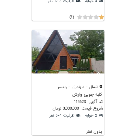
4 خوابه
ظرفیت 8-12 نفر
(۱)
شمال - مازندران - رامسر
کلبه چوبی وارش
کد آگهی: 115623
شروع قیمت: 3,000,000 تومان
2 خوابه
ظرفیت 4-5 نفر
بدون نظر