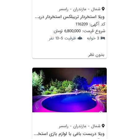
شمال - مازندران - رامسر
ویلا استخردار تریبلکس استخردار دربست
کد آگهی: 116209
شروع قیمت: 6,800,000 تومان
3 خوابه
ظرفیت 5-13 نفر
بدون نظر
شمال - مازندران - رامسر
ویلا دربست باغی با لوازم بازی استخراب داغ رامسر