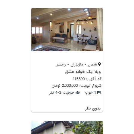
شمال - مازندران - رامسر
ویلا یک خوابه عشق
کد آگهی: 115500
شروع قیمت: 2,000,000 تومان
1 خوابه
ظرفیت 2-4 نفر
بدون نظر