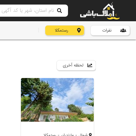
نفرات
رستمکلا
لحظه آخری
شمال - مازندران - رستمکلا