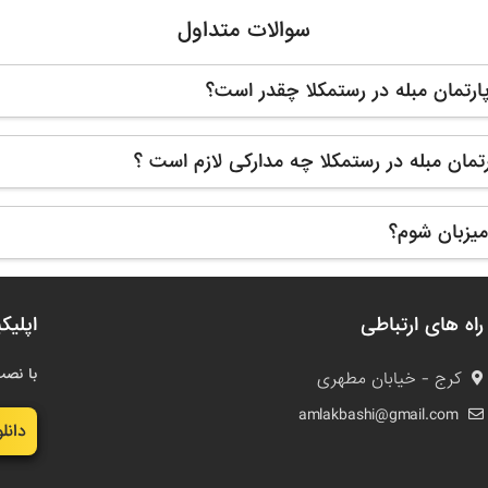
سوالات متداول
ارتمان مبله در رستمکلا چقدر است؟
رتمان مبله در رستمکلا چه مدارکی لازم است ؟
یزبان شوم؟
راه های ارتباطی
اپلیک
با نصب
کرج - خیابان مطهری
amlakbashi@gmail.com
دانل