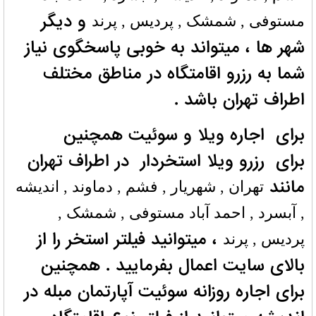
و دیگر
مستوفی , شمشک , پردیس , پرند
شهر ها ، میتواند به خوبی پاسخگوی نیاز
شما به رزرو اقامتگاه در مناطق مختلف
اطراف تهران باشد .
برای اجاره ویلا و سوئیت همچنین
برای رزرو ویلا استخردار در اطراف تهران
مانند
تهران , شهریار , فشم , دماوند , اندیشه
, آبسرد , احمد آباد مستوفی , شمشک ,
، میتوانید فیلتر استخر را از
پردیس , پرند
بالای سایت اعمال بفرمایید . همچنین
برای اجاره روزانه سوئیت آپارتمان مبله در