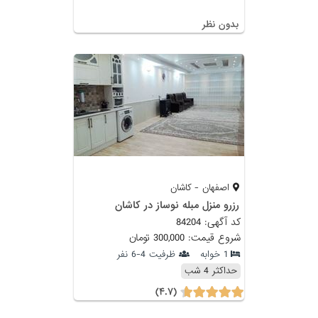
بدون نظر
اصفهان - کاشان
رزرو منزل مبله نوساز در کاشان
کد آگهی: 84204
شروع قیمت: 300,000 تومان
1 خوابه
ظرفیت 4-6 نفر
حداکثر 4 شب
(۴.۷)