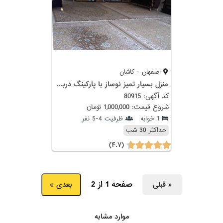
اصفهان - کاشان
منزل بسیار تمیز نوساز با پارکینگ دربست همکف
کد آگهی: 80915
شروع قیمت: 1,000,000 تومان
1 خوابه
ظرفیت 4-5 نفر
حداکثر 30 شب
(۴.۷)
صفحه 1 از 2
« قبلی
بعدی »
موارد مشابه