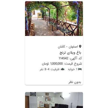
اصفهان - کاشان
باغ ویلای ترنج
کد آگهی: 114542
شروع قیمت: 1,000,000 تومان
1 خوابه
ظرفیت 4-8 نفر
بدون نظر