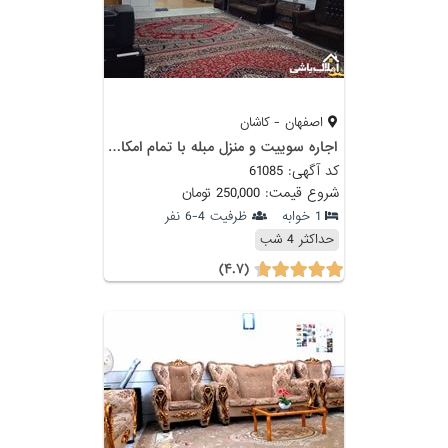
اصفهان - کاشان
اجاره سوییت و منزل مبله با تمام امکانات در کاشان
کد آگهی: 61085
شروع قیمت: 250,000 تومان
1 خوابه
ظرفیت 4-6 نفر
حداکثر 4 شب
(۴.۷)