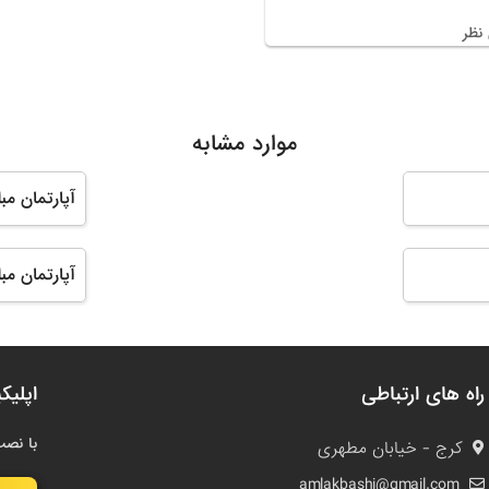
نظر
موارد مشابه
آپارتمان مب
آپارتمان مب
راه های ارتباطی
اپلیک
با نصب
کرج - خیابان مطهری
amlakbashi@gmail.com