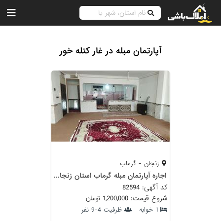
آپارتمان مبله در غار کتله خور
زنجان - گرماب
اجاره آپارتمان مبله گرماب استان زنجان( فرهنگ ۲)
کد آگهی: 82594
شروع قیمت: 1,200,000 تومان
1 خوابه
ظرفیت 4-9 نفر