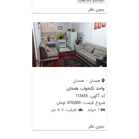
حداکثر 89 شب
بدون نظر
همدان - همدان
واحد تکخواب همدان
کد آگهی: 113455
شروع قیمت: 470,000 تومان
1 خوابه
ظرفیت 3-6 نفر
بدون نظر