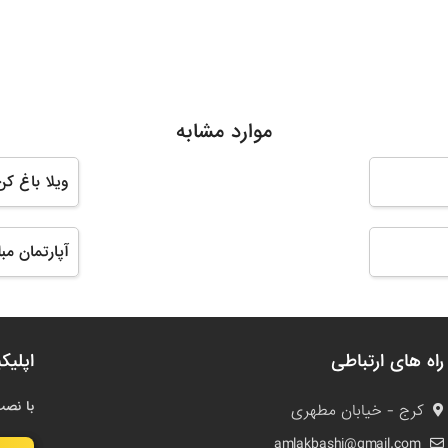
موارد مشابه
ویلا باغ کن
آپارتمان مب
راه های ارتباطی
اپلیک
با نصب
کرج - خیابان مطهری
amlakbashi@gmail.com