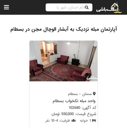
آپارتمان مبله نزدیک به آبشار الوچال مجن در بسطام
سمنان - بسطام
واحد مبله تکخواب بسطام
کد آگهی: 102680
شروع قیمت: 550,000 تومان
1 خوابه
ظرفیت 4-10 نفر