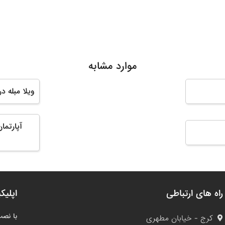
موارد مشابه
ویلا مبله د
آپارتما
راه های ارتباطی
اپلیک
با نصب
کرج - خیابان مطهری