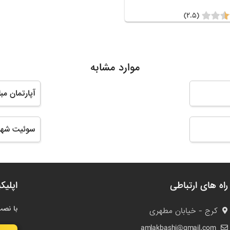
(۲.۵)
موارد مشابه
آپارتمان مب
سوئیت شهر 
راه های ارتباطی
اپلیک
با نصب
کرج - خیابان مطهری
amlakbashi@gmail.com