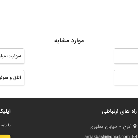
موارد مشابه
سوئیت مبله
اتاق و سوئ
راه های ارتباطی
اپلیک
با نصب
کرج - خیابان مطهری
amlakbashi@gmail.com