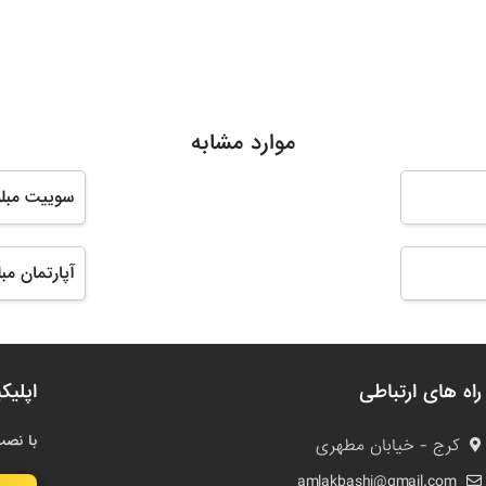
موارد مشابه
سوییت مبله
آپارتمان مب
راه های ارتباطی
اپلیک
با نصب
کرج - خیابان مطهری
amlakbashi@gmail.com