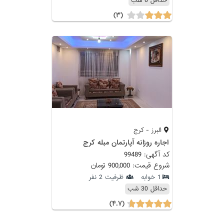
حداقل 6 شب
(۳)
البرز - کرج
اجاره روزانه آپارتمان مبله کرج
کد آگهی: 99489
شروع قیمت: 900,000 تومان
1 خوابه
ظرفیت 2 نفر
حداقل 30 شب
(۴.۷)