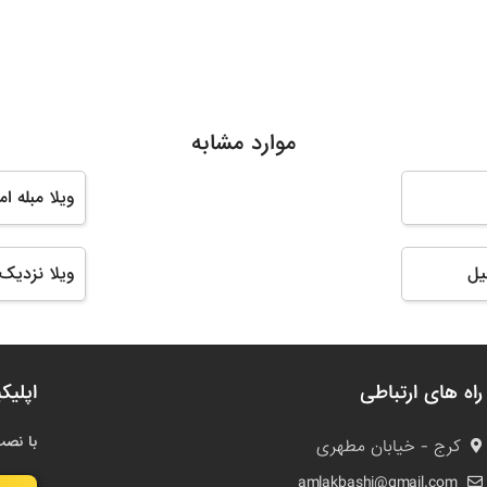
موارد مشابه
ویلا مبله ا
یل
ویلا نزدیک 
راه های ارتباطی
اپلیک
با نصب
کرج - خیابان مطهری
amlakbashi@gmail.com