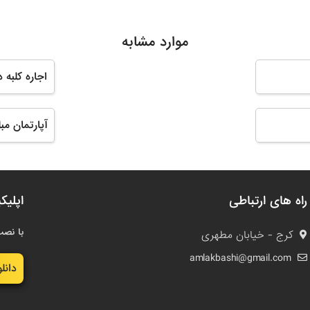
موارد مشابه
اجاره کلبه
آپارتمان 
راه های ارتباطی
اپلیک
با نصب
کرج - خیابان مطهری
amlakbashi@gmail.com
دانل