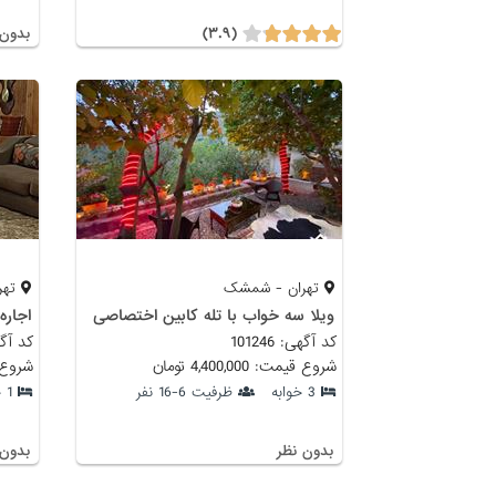
(۳.۹)
بدون 
تهران - شمشک
تهر
ویلا سه خواب با تله کابین اختصاصی
اجاره
کد آگهی: 101246
کد آگهی: 
شروع قیمت: 4,400,000 تومان
شروع قیمت:
3 خوابه
ظرفیت 6-16 نفر
1 خوابه
بدون نظر
بدون 