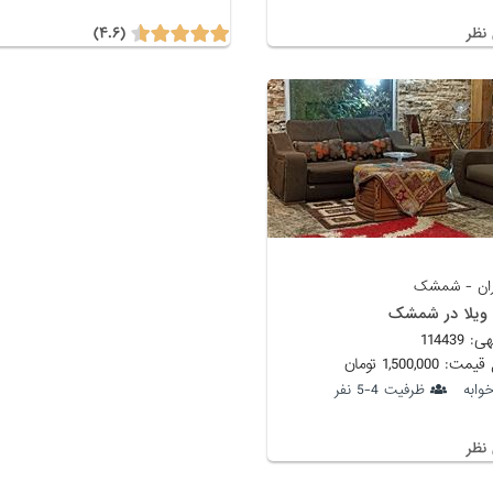
(۴.۶)
نظر
ان - شمشک
 ویلا در شمشک
114439
 1,500,000 تومان
ظرفیت 4-5 نفر
نظر