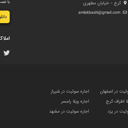
با نصب
کرج - خیابان مطهری
amlakbashi@gmail.com
دانل
املاک
ئیت در اصفهان
اجاره سوئیت در شیراز
لا اطراف کرج
اجاره ویلا رامسر
ئیت در یزد
اجاره سوئیت در مشهد