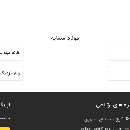
موارد مشابه
خانه مبله 
ویلا نزدیک 
راه های ارتباطی
اپلیک
با نصب
کرج - خیابان مطهری
amlakbashi@gmail.com