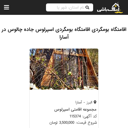
اقامتگاه بومگردی اقامتگاه بومگردی اسپرلوس جاده چالوس در
آسارا
البرز - آسارا
مجموعه اقامتی اسپرلوس
کد آگهی: 115374
شروع قیمت: 3,500,000 تومان