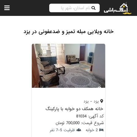
خانه ویلایی مبله تمیز و ضدعفونی در یزد
یزد - یزد
خانه همکف دو خوابه با پارکینگ
کد آگهی: 81034
شروع قیمت: 700,000 تومان
2 خوابه
ظرفیت 5-7 نفر