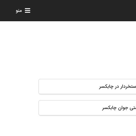
منو
استخردار در چابکسر
تی جوان چابکسر