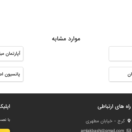
موارد مشابه
آپارتمان مب
ان
پانسیون اص
راه های ارتباطی
اپلیک
با نصب
کرج - خیابان مطهری
amlakbashi@gmail.com