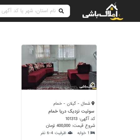
شمال - گیلان - خمام
سوئیت نزدیک دریا خمام
کد آگهی: 101313
شروع قیمت: 400,000 تومان
1 خوابه
ظرفیت 4-6 نفر