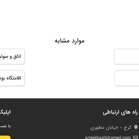
موارد مشابه
اتاق و سوئ
اقامتگاه بو
راه های ارتباطی
اپلیک
با نصب
کرج - خیابان مطهری
amlakbashi@gmail.com