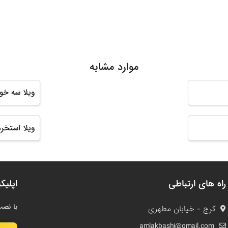
موارد مشابه
ویلا سه خوا
ویلا استخردا
راه های ارتباطی
اپلیک
با نصب
کرج - خیابان مطهری
amlakbashi@gmail.com