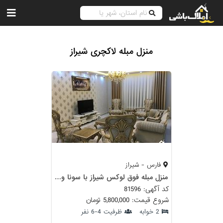
منزل مبله لاکچری شیراز
فارس - شیراز
منزل مبله فوق لوکس شیراز با سونا و جکوزی
کد آگهی: 81596
شروع قیمت: 5,800,000 تومان
2 خوابه
ظرفیت 4-6 نفر