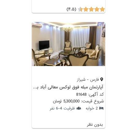
(۴.۵)
فارس - شیراز
آپارتمان مبله فوق لوکس معالی آباد با سونا و جکوزی
کد آگهی: 81648
شروع قیمت: 5,300,000 تومان
2 خوابه
ظرفیت 4-6 نفر
بدون نظر