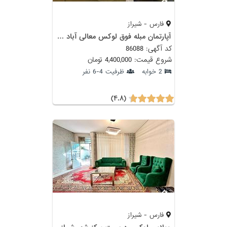
فارس - شیراز
آ‌پارتمان مبله فوق لوکس معالی آباد شیراز با سونا و جکوزی
کد آگهی: 86088
شروع قیمت: 4,400,000 تومان
2 خوابه
ظرفیت 4-6 نفر
(۴.۸)
فارس - شیراز