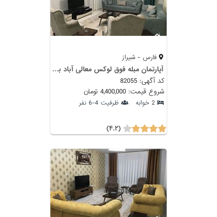
فارس - شیراز
آپارتمان مبله فوق لوکس معالی آباد با سونا و جکوزی
کد آگهی: 82055
شروع قیمت: 4,400,000 تومان
2 خوابه
ظرفیت 4-6 نفر
(۴.۲)