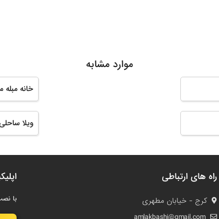
موارد مشابه
خانه مبله 
ویلا ساحلی 
راه های ارتباطی
اپلیک
با نصب
کرج - خیابان مطهری
amlakbashi@gmail.com