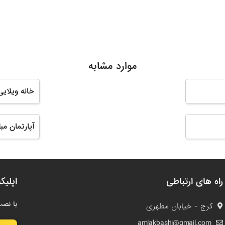
موارد مشابه
خانه ویلای
آپارتمان مب
راه های ارتباطی
اپلیک
با نصب
کرج - خیابان مطهری
amlakbashi@gmail.com