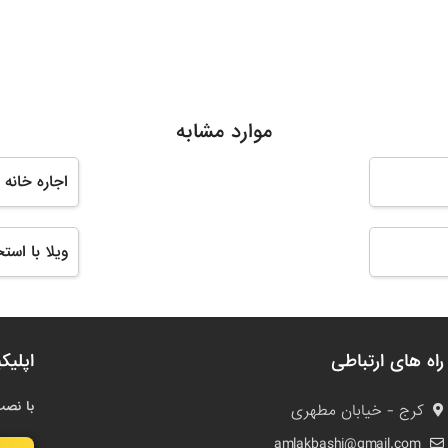
موارد مشابه
اجاره خانه 
ویلا با اس
راه های ارتباطی
اپلیک
با نصب
کرج - خیابان مطهری
amlakbashi@gmail.com