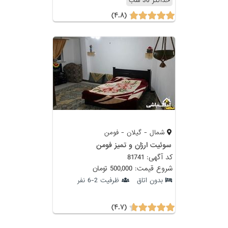
حداکثر 30 شب
(۴.۸)
شمال - گیلان - فومن
سوئیت ارزان و تمیز فومن
کد آگهی: 81741
شروع قیمت: 500,000 تومان
بدون اتاق
ظرفیت 2-6 نفر
(۴.۷)