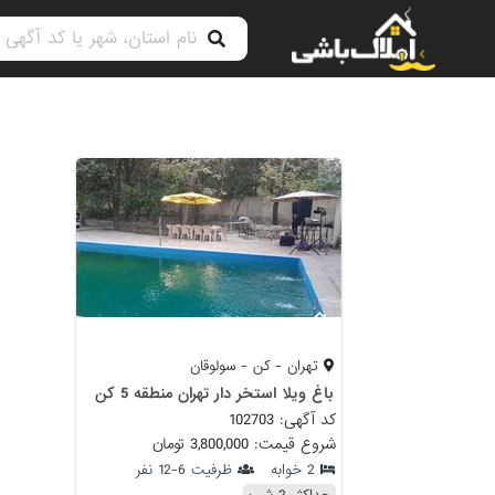
تهران - کن - سولوقان
باغ ویلا استخر دار تهران منطقه 5 کن
کد آگهی: 102703
شروع قیمت: 3,800,000 تومان
2 خوابه
ظرفیت 6-12 نفر