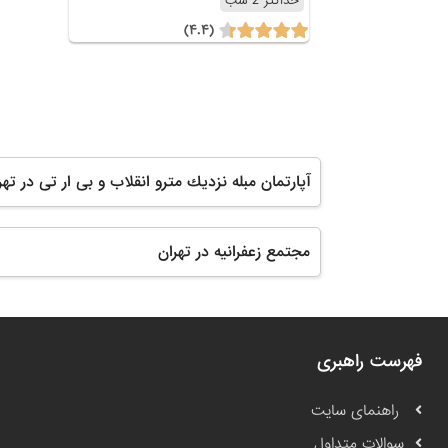
حداکثر 2 شب
(۴.۴)
آپارتمان مبله نزديك مترو انقلاب و بى ار تى در تهر
مجتمع زعفرانیه در تهران
فهرست راهبری
راهنمای سایت
سوالات متداول