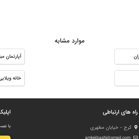
موارد مشابه
ان
آپارتمان مب
خانه ویلایی
راه های ارتباطی
اپلیک
با نصب
کرج - خیابان مطهری
amlakbashi@gmail.com