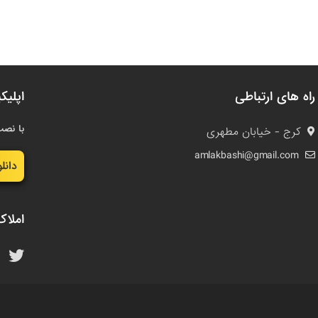
راه های ارتباطی
اپلیک
با نصب
کرج - خیابان مطهری
amlakbashi@gmail.com
دانل
املاک