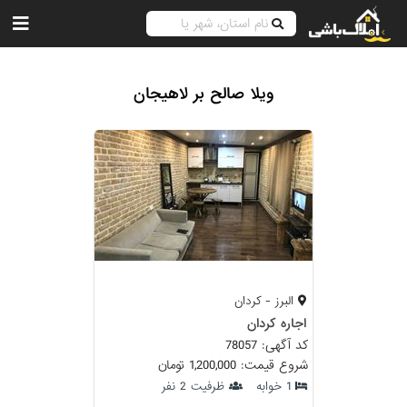
ویلا صالح بر لاهیجان
البرز - کردان
اجاره کردان
کد آگهی: 78057
شروع قیمت: 1,200,000 تومان
1 خوابه
ظرفیت 2 نفر